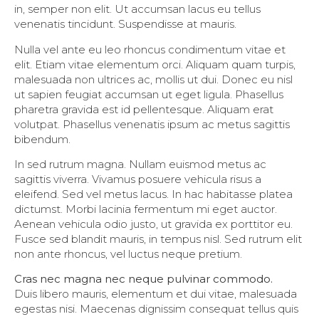
in, semper non elit. Ut accumsan lacus eu tellus
venenatis tincidunt. Suspendisse at mauris.
Nulla vel ante eu leo rhoncus condimentum vitae et
elit. Etiam vitae elementum orci. Aliquam quam turpis,
malesuada non ultrices ac, mollis ut dui. Donec eu nisl
ut sapien feugiat accumsan ut eget ligula. Phasellus
pharetra gravida est id pellentesque. Aliquam erat
volutpat. Phasellus venenatis ipsum ac metus sagittis
bibendum.
In sed rutrum magna. Nullam euismod metus ac
sagittis viverra. Vivamus posuere vehicula risus a
eleifend. Sed vel metus lacus. In hac habitasse platea
dictumst. Morbi lacinia fermentum mi eget auctor.
Aenean vehicula odio justo, ut gravida ex porttitor eu.
Fusce sed blandit mauris, in tempus nisl. Sed rutrum elit
non ante rhoncus, vel luctus neque pretium.
Cras nec magna nec neque pulvinar commodo.
Duis libero mauris, elementum et dui vitae, malesuada
egestas nisi. Maecenas dignissim consequat tellus quis