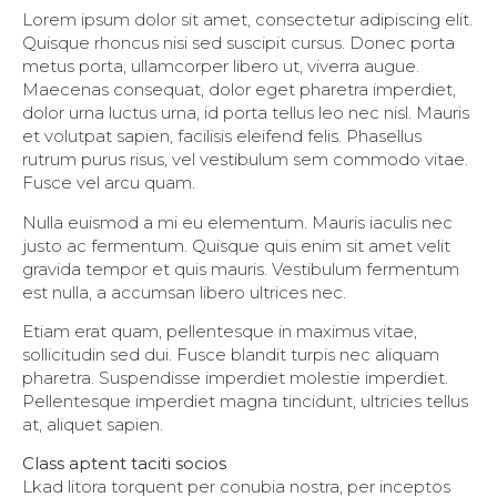
Lorem ipsum dolor sit amet, consectetur adipiscing elit.
Quisque rhoncus nisi sed suscipit cursus. Donec porta
metus porta, ullamcorper libero ut, viverra augue.
Maecenas consequat, dolor eget pharetra imperdiet,
dolor urna luctus urna, id porta tellus leo nec nisl. Mauris
et volutpat sapien, facilisis eleifend felis. Phasellus
rutrum purus risus, vel vestibulum sem commodo vitae.
Fusce vel arcu quam.
Nulla euismod a mi eu elementum. Mauris iaculis nec
justo ac fermentum. Quisque quis enim sit amet velit
gravida tempor et quis mauris. Vestibulum fermentum
est nulla, a accumsan libero ultrices nec.
Etiam erat quam, pellentesque in maximus vitae,
sollicitudin sed dui. Fusce blandit turpis nec aliquam
pharetra. Suspendisse imperdiet molestie imperdiet.
Pellentesque imperdiet magna tincidunt, ultricies tellus
at, aliquet sapien.
Class aptent taciti socios
Lkad litora torquent per conubia nostra, per inceptos