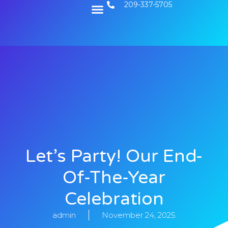
209-337-5705
Contact Us
Let’s Party! Our End-
Of-The-Year
Celebration
admin
November 24, 2025