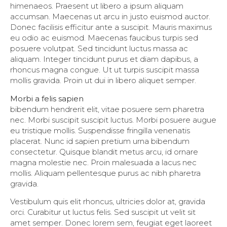
himenaeos. Praesent ut libero a ipsum aliquam
accumsan. Maecenas ut arcu in justo euismod auctor.
Donec facilisis efficitur ante a suscipit. Mauris maximus
eu odio ac euismod. Maecenas faucibus turpis sed
posuere volutpat. Sed tincidunt luctus massa ac
aliquam. Integer tincidunt purus et diam dapibus, a
rhoncus magna congue. Ut ut turpis suscipit massa
mollis gravida. Proin ut dui in libero aliquet semper.
Morbi a felis sapien
bibendum hendrerit elit, vitae posuere sem pharetra
nec. Morbi suscipit suscipit luctus. Morbi posuere augue
eu tristique mollis. Suspendisse fringilla venenatis
placerat. Nunc id sapien pretium urna bibendum
consectetur. Quisque blandit metus arcu, id ornare
magna molestie nec. Proin malesuada a lacus nec
mollis. Aliquam pellentesque purus ac nibh pharetra
gravida.
Vestibulum quis elit rhoncus, ultricies dolor at, gravida
orci. Curabitur ut luctus felis. Sed suscipit ut velit sit
amet semper. Donec lorem sem, feugiat eget laoreet